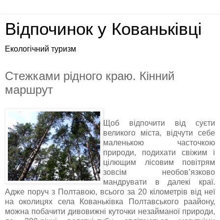
Відпочинок у Кованьківці
Екологічний туризм
Стежками рідного краю. Кінний
маршрут
Щоб відпочити від суєти
великого міста, відчути себе
маленькою часточкою
природи, подихати свіжим і
цілющим лісовим повітрям
зовсім необов’язково
мандрувати в далекі краї.
Адже поруч з Полтавою, всього за 20 кілометрів від неї
на околицях села Кованьківка Полтавського рaайону,
можна побачити дивовижні куточки незайманої природи,