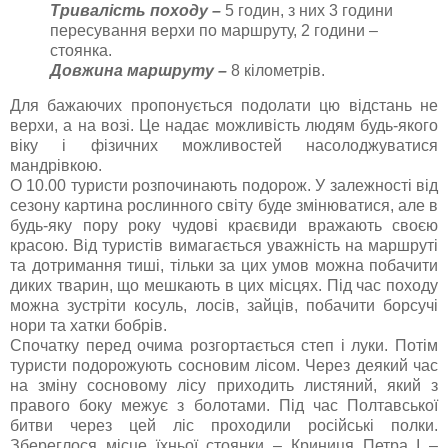
Тривалість походу –
5 годин, з них 3 години
пересування верхи по маршруту, 2 години –
стоянка.
Довжина маршруту –
8 кілометрів.
Для бажаючих пропонується подолати цю відстань не
верхи, а на возі. Це надає можливість людям будь-якого
віку і фізичних можливостей насолоджуватися
мандрівкою.
О 10.00 туристи розпочинають подорож. У залежності від
сезону картина рослинного світу буде змінюватися, але в
будь-яку пору року чудові краєвиди вражають своєю
красою. Від туристів вимагається уважність на маршруті
та дотримання тиші, тільки за цих умов можна побачити
диких тварин, що мешкають в цих місцях. Під час походу
можна зустріти косуль, лосів, зайців, побачити борсучі
нори та хатки бобрів.
Спочатку перед очима розгортається степ і луки. Потім
туристи подорожують сосновим лісом. Через деякий час
на зміну сосновому лісу приходить листяний, який з
правого боку межує з болотами. Під час Полтавської
битви через цей ліс проходили російські полки.
Збереглося місце їхньої стоянки – Криниця Петра І –