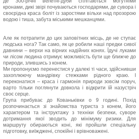
де 300-річні велетні-дуби сплітаються могутніми
кронами, дикі звірі почуваються господарями, де сувора і
своєрідна краса боліт із заростями вільхи над прозорою
водою і тиша, забута міськими мешканцями.
Але як потрапити до цих заповітних місць, де не ступає
людська нога? Так само, як це робили наші предки сивої
давнини – верхи на вірних надійних конях. Їдучі луками
чи лісом людина отримує можливість бути ще ближче до
природи, злившись з конем.
Ми пропонуємо перенестися у далекі ті часи, здійснивши
захоплюючу мандрівку стежками рідного краю. І
переконатися – краса і гармонія природи зовсім поруч,
варто тільки поглянути довкола і відкрити їй назустріч
своє серце.
Група прибуває до Кованьківки о 9 годині. Похід
розпочинається зі знайомства туриста з конем, його
характером та інструктажу з техніки безпеки, суворе
дотримання якої зводить до мінімуму ризики. Для
маршруту обираються коні, які пройшли спеціальну
підготовку, виїжджені, спокійні і врівноважені.