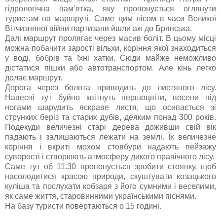
гідрологічна пам’ятка, яку пропонується оглянути
туристам на маршруті. Саме цим лісом в часи Великої
Вітчизняної війни партизани йшли аж до Брянська.
Далі маршрут пролягає через масив боліт. В цьому місці
можна побачити зарості вільхи, коріння якої знаходиться
у воді, бобрів та їхні хатки. Сюди майже неможливо
дістатися пішки або автотранспортом. Але кінь легко
долає маршрут.
Дорога через болота приводить до листяного лісу.
Навесні тут буйно квітнуть першоцвіти, восени під
ногами шарудить яскраве листя, що осипається зі
струнких беріз та старих дубів, деяким понад 300 років.
Подекуди величезні старі дерева доживши свій вік
падають і залишаються лежати на землі. Їх величезне
коріння і вкриті мохом стовбури надають пейзажу
суворості і створюють атмосферу дикого правічного лісу.
Саме тут об 11.30 пропонується зробити стоянку, щоб
насолодитися красою природи, скуштувати козацького
куліша та послухати кобзаря з його сумними і веселими,
як саме життя, старовинними українськими піснями.
На базу туристи повертаються о 15 годині.